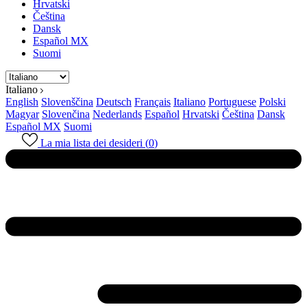
Hrvatski
Čeština
Dansk
Español MX
Suomi
Italiano
English
Slovenščina
Deutsch
Français
Italiano
Portuguese
Polski
Magyar
Slovenčina
Nederlands
Español
Hrvatski
Čeština
Dansk
Español MX
Suomi
La mia lista dei desideri (
0
)