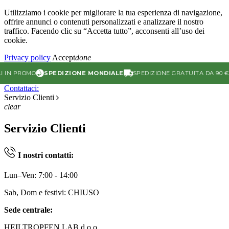
Utilizziamo i cookie per migliorare la tua esperienza di navigazione,
offrire annunci o contenuti personalizzati e analizzare il nostro
traffico. Facendo clic su “Accetta tutto”, acconsenti all’uso dei
cookie.
Privacy policy
Accept
done
IN PROMO
SPEDIZIONE MONDIALE
SPEDIZIONE GRATUITA DA 90 € (U
Contattaci:
Servizio Clienti
clear
Servizio Clienti
I nostri contatti:
Lun–Ven: 7:00 - 14:00
Sab, Dom e festivi: CHIUSO
Sede centrale:
HEILTROPFEN LAB d.o.o.