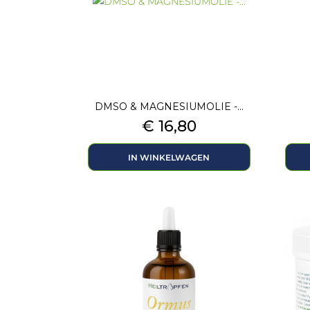
DMSO & MAGNESIUMOLIE -...
Prijs
€ 16,80
IN WINKELWAGEN