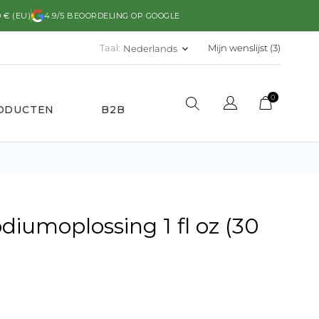
 € (EU)
4.9/5 BEOORDELING OP GOOGLE
Taal:
Mijn wenslijst (
3
)
Nederlands
keyboard_arrow_down
0
RODUCTEN
B2B
odiumoplossing 1 fl oz (30