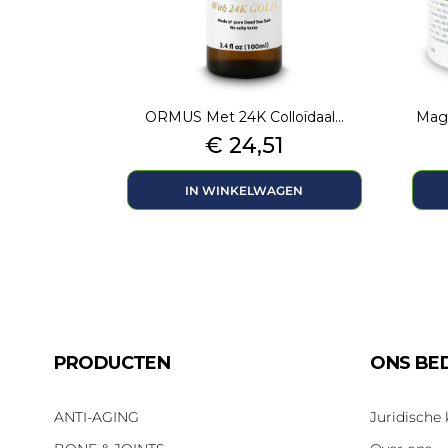
ORMUS Met 24K Colloïdaal...
Magn
Prijs
€ 24,51
IN WINKELWAGEN
PRODUCTEN
ONS BED
ANTI-AGING
Juridische