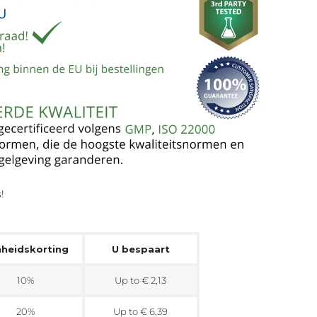
!
heidskorting
U bespaart
10%
Up to € 2,13
20%
Up to € 6,39