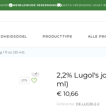
RKOOP
WERELDWIJDE VERZENDING
GRATIS VERZENDING VANAF 90
NDHEIDSDOEL
PRODUCTTYPE
ALLE P
 1 fl oz (30 ml)
2,2% Lugol's j
2175
ml)
€ 10,66
Referentie:
DE-LUG30-2-2