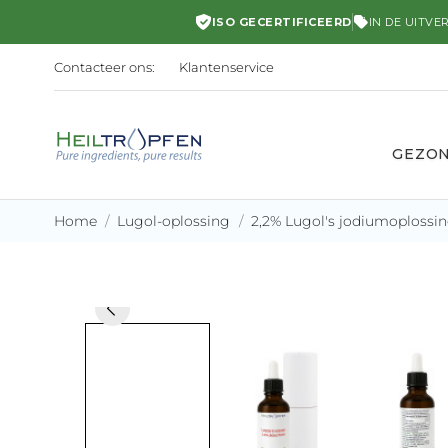
ISO GECERTIFICEERD
IN DE UITVE
Contacteer ons:
Klantenservice
GEZO
Home
Lugol-oplossing
2,2% Lugol's jodiumoplossing