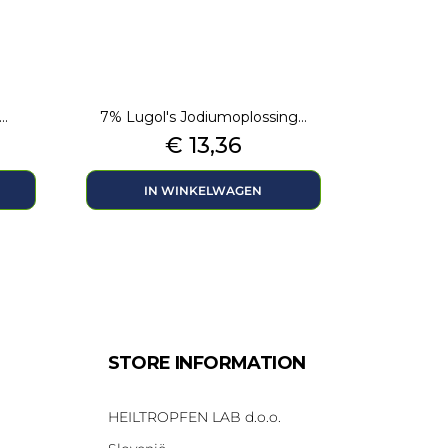
..
7% Lugol's Jodiumoplossing...
Prijs
€ 13,36
IN WINKELWAGEN
STORE INFORMATION
HEILTROPFEN LAB d.o.o.