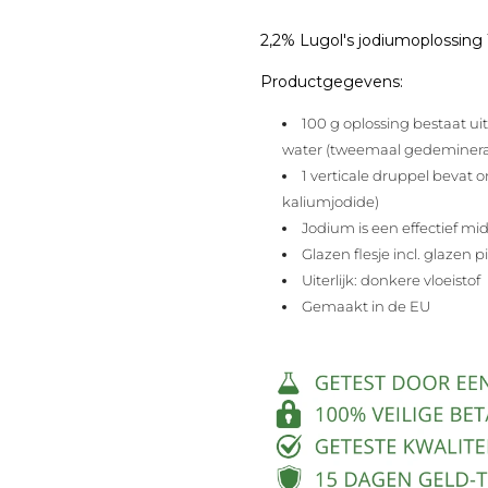
2,2% Lugol's jodiumoplossing 1
Productgegevens:
100 g oplossing bestaat uit
water (tweemaal gedeminerali
1 verticale druppel bevat 
kaliumjodide)
Jodium is een effectief mi
Glazen flesje incl. glazen p
Uiterlijk: donkere vloeistof
Gemaakt in de EU