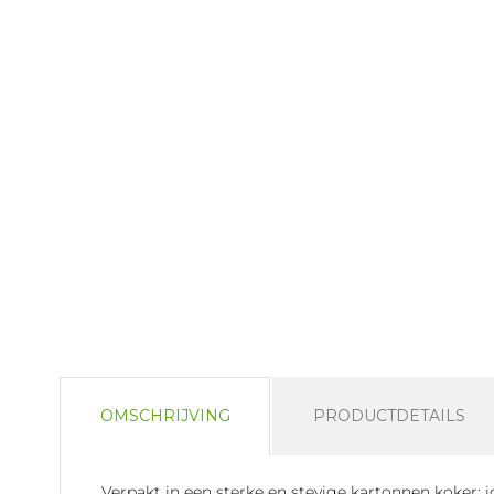
OMSCHRIJVING
PRODUCTDETAILS
Verpakt in een sterke en stevige kartonnen koker: 