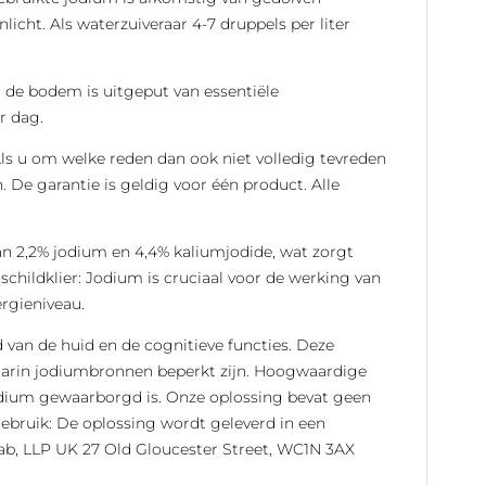
icht. Als waterzuiveraar 4-7 druppels per liter
 de bodem is uitgeput van essentiële
r dag.
ls u om welke reden dan ook niet volledig tevreden
 De garantie is geldig voor één product. Alle
n 2,2% jodium en 4,4% kaliumjodide, wat zorgt
hildklier: Jodium is cruciaal voor de werking van
rgieniveau.
 van de huid en de cognitieve functies. Deze
 waarin jodiumbronnen beperkt zijn. Hoogwaardige
jodium gewaarborgd is. Onze oplossing bevat geen
bruik: De oplossing wordt geleverd in een
Lab, LLP UK 27 Old Gloucester Street, WC1N 3AX