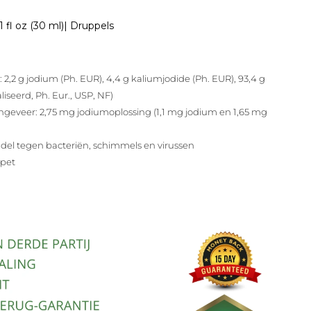
 fl oz (30 ml)
| Druppels
: 2,2 g jodium (Ph. EUR), 4,4 g kaliumjodide (Ph. EUR), 93,4 g
seerd, Ph. Eur., USP, NF)
ongeveer: 2,75 mg jodiumoplossing (1,1 mg jodium en 1,65 mg
ddel tegen bacteriën, schimmels en virussen
ipet