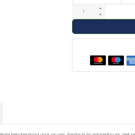
ideale bescherming voor op reis. Eerste hulp antisepticum. Het 