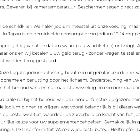
d vers. Bewaren bij kamertemperatuur. Beschermen tegen direct zonl
 de schildklier. We halen jodium meestal uit onze voeding, maar
n. In Japan is de gemiddelde consumptie van jodium 10-14 mg pe
dagen geldig vanaf de datum waarop u uw artikel(en) ontvangt. A
r ons en wij betalen u uw geld terug - zonder vragen te stellen.
kt worden teruggestuurd.
Onze Lugol's jodiumoplossing bevat een uitgebalanceerde mix va
e opname en benutting door het lichaam. Ondersteuning van uw sc
 aan het behoud van een normale stofwisseling en een normaal ene
cruciale rol bij het behoud van de immuunfunctie, de gezondheid
 jodium binnen te krijgen, wat vooral belangrijk is bij diëten
n de beste kwaliteit, waardoor de zuiverheid en kracht van het 
rlijke keuze voor uw supplementenbehoeften. Gemakkelijk in ge
ering. GPSR-conformiteit Wereldwijde distributeur Heiltropfen 