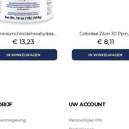
esiumchloridehexahydraa...
Colloïdaal Zilver 30 Ppm,.
Prijs
Prijs
€ 13,23
€ 8,11
IN WINKELWAGEN
IN WINKELWAGEN
RIJF
UW ACCOUNT
 kennisgeving
Persoonlijke Info