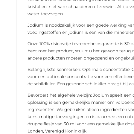
kristallen, niet van schaaldieren of zeewier. Altij
water toevoegen.
Jodium is noodzakelijk voor een goede werking van
voedingsstoffen en jodium is een van die minerale
Onze 100% risicovrije tevredenheidsgarantie is 30 
bent met het product, stuurt u het gewoon terug naa
andere producten moeten ongeopend en ongebrui
Belangrijkste kenmerken: Optimale concentratie: 
voor een optimale concentratie voor een effectiev
de schildklier. Een gezonde schildklier draagt bij
Bevordert het algehele welzijn: Jodium speelt een 
oplossing is een gemakkelijke manier om voldoende
ingrediënten: We gebruiken alleen ingrediënten va
kunstmatige toevoegingen en is daarmee een natuu
druppelflesje van 30 ml voor een gemakkelijke dos
Londen, Verenigd Koninkrijk