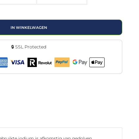
IN WINKELWAGEN
🔒 SSL Protected
gebruikte jodium is afkomstig van gedolven