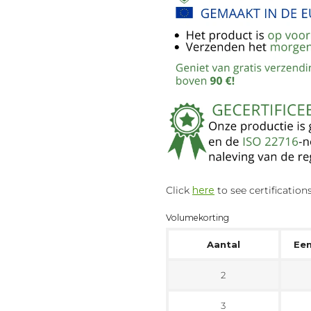
Click
here
to see certifications
Volumekorting
Aantal
Een
2
3