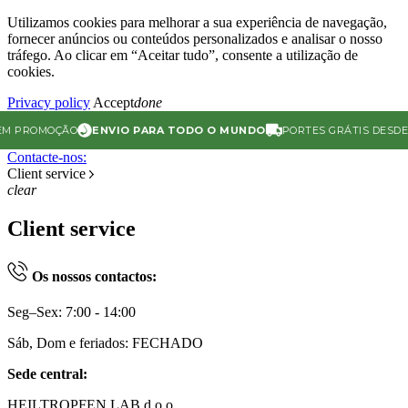
Utilizamos cookies para melhorar a sua experiência de navegação,
fornecer anúncios ou conteúdos personalizados e analisar o nosso
tráfego. Ao clicar em “Aceitar tudo”, consente a utilização de
cookies.
Privacy policy
Accept
done
 PROMOÇÃO
ENVIO PARA TODO O MUNDO
PORTES GRÁTIS DESDE 90
Contacte-nos:
Client service
clear
Client service
Os nossos contactos:
Seg–Sex: 7:00 - 14:00
Sáb, Dom e feriados: FECHADO
Sede central:
HEILTROPFEN LAB d.o.o.