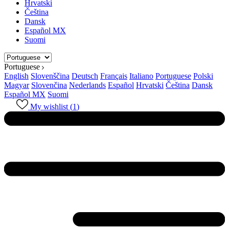
Hrvatski
Čeština
Dansk
Español MX
Suomi
Portuguese
English
Slovenščina
Deutsch
Français
Italiano
Portuguese
Polski
Magyar
Slovenčina
Nederlands
Español
Hrvatski
Čeština
Dansk
Español MX
Suomi
My wishlist (
1
)