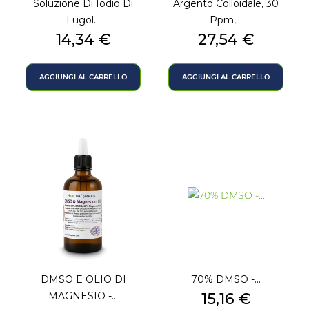
Soluzione Di Iodio Di
Argento Colloidale, 30
Lugol...
Ppm,...
Prezzo
Prezzo
14,34 €
27,54 €
AGGIUNGI AL CARRELLO
AGGIUNGI AL CARRELLO
DMSO E OLIO DI
70% DMSO -...
Prezzo
MAGNESIO -...
15,16 €