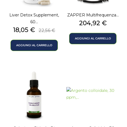
Liver Detox Supplement,
ZAPPER Multifrequenza...
Prezzo
60...
204,92 €
Prezzo
Prezzo
18,05 €
22,56 €
base
AGGIUNGI AL CARRELLO
AGGIUNGI AL CARRELLO