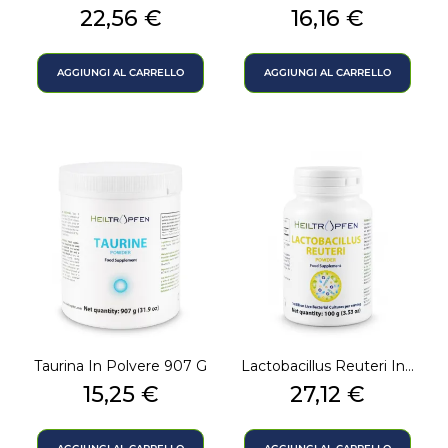
Prezzo
Prezzo
22,56 €
16,16 €
AGGIUNGI AL CARRELLO
AGGIUNGI AL CARRELLO
Taurina In Polvere 907 G
Lactobacillus Reuteri In...
Prezzo
Prezzo
15,25 €
27,12 €