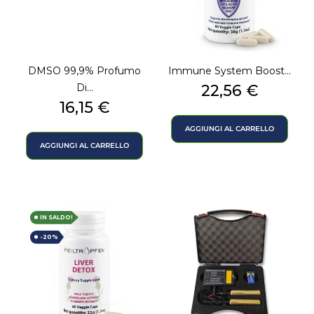
DMSO 99,9% Profumo
Immune System Boost...
Prezzo
Di...
22,56 €
Prezzo
16,15 €
AGGIUNGI AL CARRELLO
AGGIUNGI AL CARRELLO
IN SALDO!
-20%