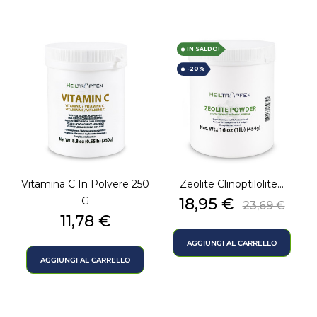
IN SALDO!
-20%
Vitamina C In Polvere 250
Zeolite Clinoptilolite...
Prezzo
Prezzo
G
18,95 €
23,69 €
Prezzo
base
11,78 €
AGGIUNGI AL CARRELLO
AGGIUNGI AL CARRELLO