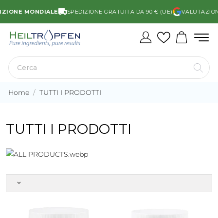
E MONDIALE
SPEDIZIONE GRATUITA DA 90 € (UE)
VALUTAZIONE DI 4.
Home
TUTTI I PRODOTTI
TUTTI I PRODOTTI
keyboard_arrow_down