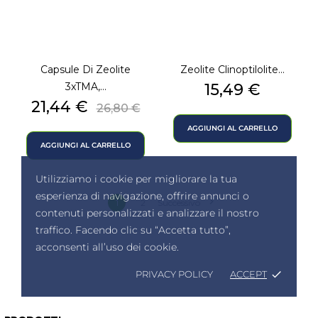
Capsule Di Zeolite
Zeolite Clinoptilolite...
Prezzo
3xTMA,...
15,49 €
Prezzo
Prezzo
21,44 €
26,80 €
base
AGGIUNGI AL CARRELLO
AGGIUNGI AL CARRELLO
Utilizziamo i cookie per migliorare la tua
esperienza di navigazione, offrire annunci o

1
2
Successivo
contenuti personalizzati e analizzare il nostro
traffico. Facendo clic su “Accetta tutto”,
acconsenti all’uso dei cookie.
PRIVACY POLICY
ACCEPT
done