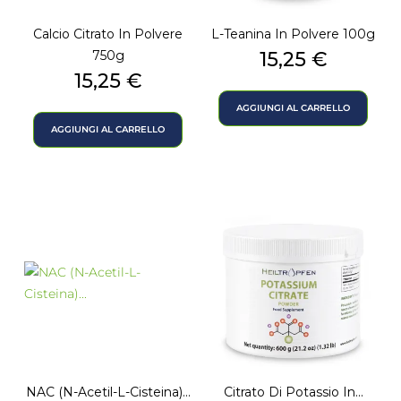
Calcio Citrato In Polvere
L-Teanina In Polvere 100g
Prezzo
750g
15,25 €
Prezzo
15,25 €
AGGIUNGI AL CARRELLO
AGGIUNGI AL CARRELLO
NAC (N-Acetil-L-Cisteina)...
Citrato Di Potassio In...