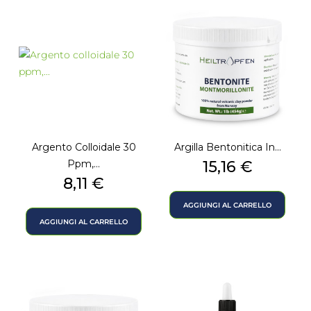
Argento Colloidale 30
Argilla Bentonitica In...
Prezzo
Ppm,...
15,16 €
Prezzo
8,11 €
AGGIUNGI AL CARRELLO
AGGIUNGI AL CARRELLO